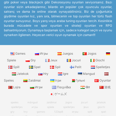
gibi poker veya blackjack gibi Dekorasyonu oyunları seviyorsanız. Bazı
oyunlar sizin arkadaşlarınız, bilardo en popüler çok oyunculu oyunlar,
satranç ve dama ile online olarak oynayabilirsiniz. Biz de çoğunlukla
giydirme oyunları kız, yanı sıra, bilmecenin ve top oyunları her türlü flash
oyunlar sunuyoruz. Boys yarış veya araba tuning oyunları tercih. Kesinlikle
burada mücadele ve spor oyunları ve strateji oyunları ve RPG
bahsetmiyorum. Oynamaya başlamak için, sadece kategori seçin ve oyunu
oynarken ilgilenen. Heyecan verici oyun oynamak için zaman!!!
Games
Игры
Juegos
Jogos
Spiele
Gry
Jeux
Jocuri
Giochi
Spill
Spel
Spil
Pelit
Spelletjes
Jatekok
Hry
Igre
Mangud
Speles
Zaidimai
Ігри
Гульні
Oyunlar
Lojra
Игри
Παιχνίδια
खेल
游戏
ゲームズ
speles
mängud
zaidimai
jogos
jocuri
jatekok
spelletjes
игры
spiele
spelletjes
jeux
giochi
gry
hry
games
123spill
игры
spill
spel