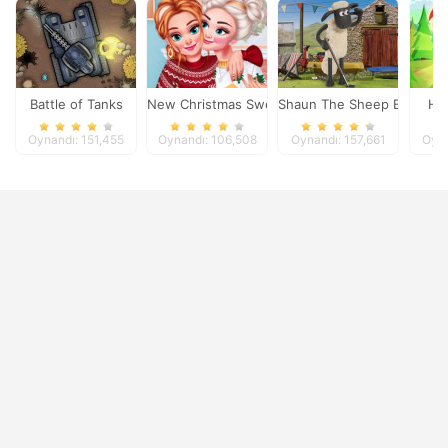
Battle of Tanks
New Christmas Sweater Design
Shaun The Sheep Baahmy 
He
Oynandı: 151,455
Oynandı: 106,508
Oynandı: 157,661
Oyna