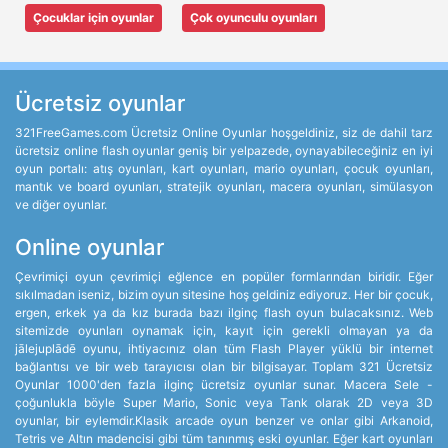
Çocuklar için oyunlar
Çok oyunculu oyunları
Ücretsiz oyunlar
321FreeGames.com Ücretsiz Online Oyunlar hoşgeldiniz, siz de dahil tarz
ücretsiz online flash oyunlar geniş bir yelpazede, oynayabileceğiniz en iyi
oyun portalı: atış oyunları, kart oyunları, mario oyunları, çocuk oyunları,
mantık ve board oyunları, stratejik oyunları, macera oyunları, simülasyon
ve diğer oyunlar.
Online oyunlar
Çevrimiçi oyun çevrimiçi eğlence en popüler formlarından biridir. Eğer
sıkılmadan iseniz, bizim oyun sitesine hoş geldiniz ediyoruz. Her bir çocuk,
ergen, erkek ya da kız burada bazı ilginç flash oyun bulacaksınız. Web
sitemizde oyunları oynamak için, kayıt için gerekli olmayan ya da
jālejuplādē oyunu, ihtiyacınız olan tüm Flash Player yüklü bir internet
bağlantısı ve bir web tarayıcısı olan bir bilgisayar. Toplam 321 Ücretsiz
Oyunlar 1000'den fazla ilginç ücretsiz oyunlar sunar. Macera Sele -
çoğunlukla böyle Super Mario, Sonic veya Tank olarak 2D veya 3D
oyunlar, bir eylemdir.Klasik arcade oyun benzer ve onlar gibi Arkanoid,
Tetris ve Altın madencisi gibi tüm tanınmış eski oyunlar. Eğer kart oyunları