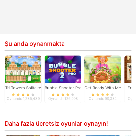
Şu anda oynanmakta
Tri Towers Solitaire
Bubble Shooter Pro 2
Get Ready With Me Garden
Free
Oynandı: 1,235,439
Oynandı: 126,998
Oynandı: 98,382
Oyna
Daha fazla ücretsiz oyunlar oynayın!