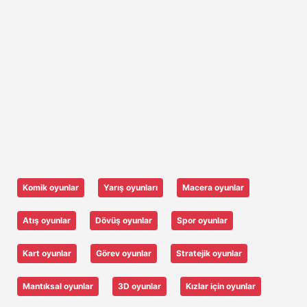
Komik oyunlar
Yarış oyunları
Macera oyunlar
Atış oyunlar
Dövüş oyunlar
Spor oyunlar
Kart oyunlar
Görev oyunlar
Stratejik oyunlar
Mantıksal oyunlar
3D oyunlar
Kızlar için oyunlar